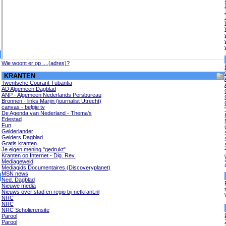
Wie woont er op ....(adres)?
KRANTEN
Twentsche Courant Tubantia
AD Algemeen Dagblad
ANP - Algemeen Nederlands Persbureau
Bronnen - links Marijn (journalist Utrecht)
canvas - belgie tv
De Agenda van Nederland - Thema's
Edestad
Fun
Gelderlander
Gelders Dagblad
Gratis kranten
Je eigen mening "gedrukt"
Kranten op Internet - Dig. Rev.
Mediageweld
Mediagids Documentaires (Discoveryplanet)
MSN news
Ned. Dagblad
Nieuwe media
Nieuws over stad en regio bij netkrant.nl
NRC
NRC
NRC Scholierensite
Parool
Parool