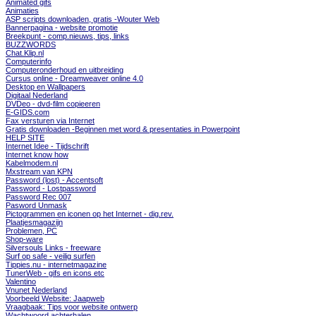
Animated gifs
Animaties
ASP scripts downloaden, gratis -Wouter Web
Bannerpagina - website promotie
Breekpunt - comp.nieuws, tips, links
BUZZWORDS
Chat.Klip.nl
Computerinfo
Computeronderhoud en uitbreiding
Cursus online - Dreamweaver online 4.0
Desktop en Wallpapers
Digitaal Nederland
DVDeo - dvd-film copieeren
E-GIDS.com
Fax versturen via Internet
Gratis downloaden -Beginnen met word & presentaties in Powerpoint
HELP SITE
Internet Idee - Tijdschrift
Internet know how
Kabelmodem.nl
Mxstream van KPN
Password (lost) - Accentsoft
Password - Lostpassword
Password Rec 007
Pasword Unmask
Pictogrammen en iconen op het Internet - dig.rev.
Plaatjesmagazijn
Problemen, PC
Shop-ware
Silversouls Links - freeware
Surf op safe - veilig surfen
Tippies.nu - internetmagazine
TunerWeb - gifs en icons etc
Valentino
Vnunet Nederland
Voorbeeld Website: Jaapweb
Vraagbaak: Tips voor website ontwerp
Wachtwoord achterhalen