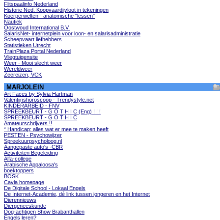
Flitspaalinfo Nederland
Historie Ned. Koopvaardijvloot in tekeningen
Koerperwelten - anatomische "lessen"
Nautiek
Oostwoud International B.V.
SalarisNet- internetplein voor loon- en salarisadministratie
Scheepvaart liefhebbers
Statistieken Utrecht
TrainPlaza Portal Nederland
Vliegtuigensite
Weer - Mooi slecht weer
Wereldweer
Zeereizen, VCK
MARJOLEIN
Art Faces by Sylvia Hartman
Valentijnshoroscoop - Trendystyle.net
KINDERARBEID - FNV
SPREEKBEURT - G O T H I C (Eng) ! ! !
SPREEKBEURT - G O T H I C
Amateurschrijvers !!
* Handicap: alles wat er mee te maken heeft
PESTEN - Psychowijzer
Spreekuurpsycholoog.nl
Aangepaste auto's -CBR
Activiteiten Begeleiding
Alfa-college
Arabische Appaloosa's
boektoppers
BOSK
Cavia homepage
De Digitale School - Lokaal Engels
De Internet-Academie, dé link tussen jongeren en het Internet
Dierennieuws
Diergeneeskunde
Dog-achtigen Show Brabanthallen
Engels leren?