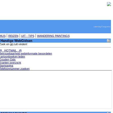
zaterdag 8 augustus
|
|
|
IJS
REIZEN
UIT - TIPS
WANDERING PAINTINGS
Handige WebGidsen
Zoek en gij zult vinden!
@_ HOTMAIL _@
Betrouwbaarheid webinformatie beoordelen
cartoonboeken leden
Gouden Gids
Kranten overzicht
Startpagina
Telefoonnummer zoeken