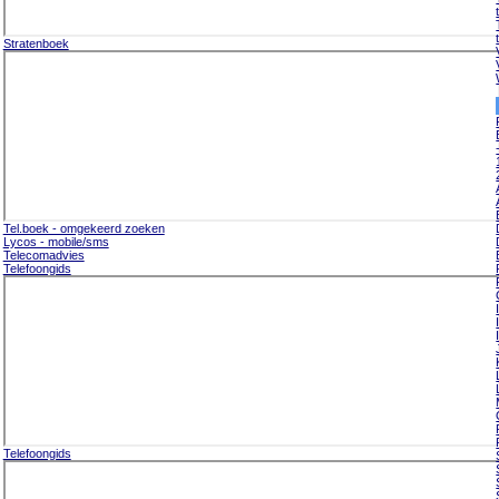
Stratenboek
Tel.boek - omgekeerd zoeken
Lycos - mobile/sms
Telecomadvies
Telefoongids
Telefoongids