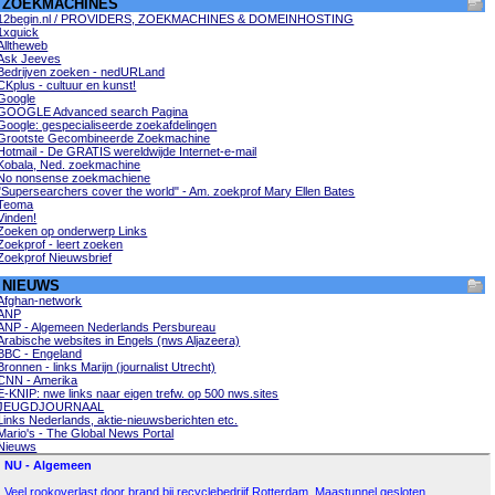
ZOEKMACHINES
12begin.nl / PROVIDERS, ZOEKMACHINES & DOMEINHOSTING
1xquick
Alltheweb
Ask Jeeves
Bedrijven zoeken - nedURLand
CKplus - cultuur en kunst!
Google
GOOGLE Advanced search Pagina
Google: gespecialiseerde zoekafdelingen
Grootste Gecombineerde Zoekmachine
Hotmail - De GRATIS wereldwijde Internet-e-mail
Kobala, Ned. zoekmachine
No nonsense zoekmachiene
"Supersearchers cover the world" - Am. zoekprof Mary Ellen Bates
Teoma
Vinden!
Zoeken op onderwerp Links
Zoekprof - leert zoeken
Zoekprof Nieuwsbrief
NIEUWS
Afghan-network
ANP
ANP - Algemeen Nederlands Persbureau
Arabische websites in Engels (nws Aljazeera)
BBC - Engeland
Bronnen - links Marijn (journalist Utrecht)
CNN - Amerika
E-KNIP: nwe links naar eigen trefw. op 500 nws.sites
JEUGDJOURNAAL
Links Nederlands, aktie-nieuwsberichten etc.
Mario's - The Global News Portal
Nieuws