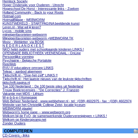
Hemlock Society
Hoger Onderwijs voor Ouderen - Utrecht
Hogeschool De Horst - Interessante links - Zoeken
Holland Community - Back to your Roots
Hotmail,com
HotmailBijlage - WEBWORM
KUNSTWERELD - STARTPAGINA beeldende kunst
Leren.nl - Wat wil jij leren?
Lycos - mobile sms
mijneigenfavorieten-webworm
Mijneigenfavorieten-webworm =WEBWORM.TK
Moov - Webletter, via BOSK
N E D E R L A N D K I E S T
NKO helpt ouders met schoolgaande kinderen LINKS !
OPENBARE BIBLIOTHEEK VEENENDAAL - OnLine
Persoonlijke vorming
Psychiatrie - Belgische Portalsite
ReisWeb
RVU /// educatieve omroep LINKS
Teleac - aanbod algemeen
Tijdschrift.nl - "Doe-het-zelf" LINKS !!
Tijdschrift.nl - Het laatste nieuws van de leukste tijdschriften
tijdschrift.pagina.nl
Top 100 Nederland :: De 100 beste sites uit Nederland
Trouw Boekrecensies - "De Correcties" J. Franzen
Vakantie met MDS - Lithium
W-e-b-b-e-l Homepage
Web Beheer Nederland - www.webbeheer.nl - tel : (038) 4602975 - fax : (038) 4602974
Website van het Christelijk College Zeist, locatie lyceum
WEBWORM plaatje!
Webworm's home page -- www.webworm.org
Welkom bij de FvO, de samenwerkende Ouderverenigingen + LINKS !
Welkom op Kinderopvang.net
Zonder Ouders
COMPUTEREN
CD-Covers - links