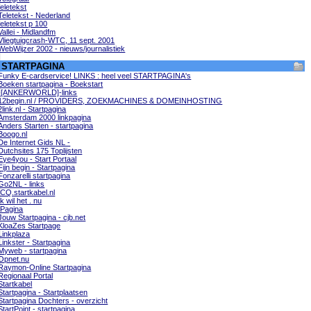
teletekst
Teletekst - Nederland
teletekst p 100
Vallei - Midlandfm
Vliegtuigcrash-WTC, 11 sept. 2001
WebWijzer 2002 - nieuws/journalistiek
STARTPAGINA
Funky E-cardservice! LINKS : heel veel STARTPAGINA's
Boeken startpagina - Boekstart
-[ANKERWORLD]-links
12begin.nl / PROVIDERS, ZOEKMACHINES & DOMEINHOSTING
2link.nl - Startpagina
Amsterdam 2000 linkpagina
Anders Starten - startpagina
Boogo.nl
De Internet Gids NL -
Dutchsites 175 Toplijsten
Eye4you - Start Portaal
Fijn begin - Startpagina
Fonzarelli startpagina
Go2NL - links
ICQ.startkabel.nl
Ik wil het . nu
IPagina
Jouw Startpagina - cjb.net
KloaZes Startpage
Linkplaza
Linkster - Startpagina
Myweb - startpagina
Opnet.nu
Raymon-Online Startpagina
Regionaal Portal
Startkabel
Startpagina - Startplaatsen
Startpagina Dochters - overzicht
StartPoint - startpagina