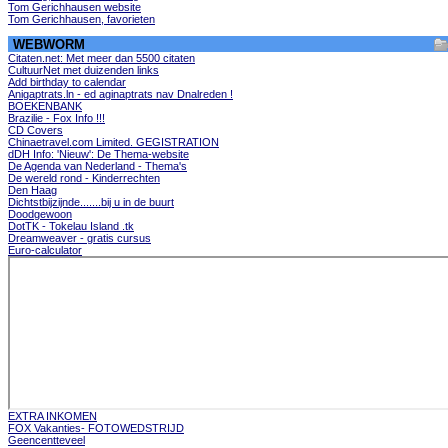
Tom Gerichhausen website
Tom Gerichhausen, favorieten
WEBWORM
Citaten.net: Met meer dan 5500 citaten
CultuurNet met duizenden links
Add birthday to calendar
Anigaptrats.ln - ed aginaptrats nav Dnalreden !
BOEKENBANK
Brazilie - Fox Info !!!
CD Covers
Chinaetravel.com Limited. GEGISTRATION
dDH Info: 'Nieuw': De Thema-website
De Agenda van Nederland - Thema's
De wereld rond - Kinderrechten
Den Haag
Dichtstbijzijnde.......bij u in de buurt
Doodgewoon
DotTK - Tokelau Island .tk
Dreamweaver - gratis cursus
Euro-calculator
EXTRA INKOMEN
FOX Vakanties- FOTOWEDSTRIJD
Geencentteveel