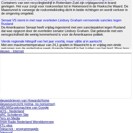
Nieuws - Internet
Nieuwsbrieven van HowardsHome
Nieuwsoverzicht (prima, no-nonsense)
NIEUWSzoekmachine van Google
NOS - Nederland
NRC Scholieren Site
Pers en Media
RNW Radio Nederland Wereldomroep
RTL-plus
Teleacnot - programmagids
Telegraaf