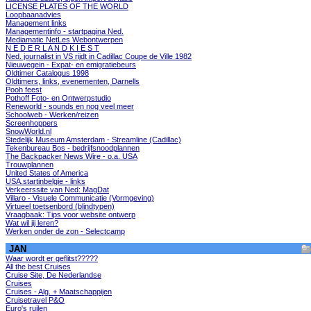
LICENSE PLATES OF THE WORLD
Loopbaanadvies
Management links
Managementinfo - startpagina Ned.
Mediamatic NetLes Webontwerpen
N E D E R L A N D K I E S T
Ned. journalist in VS rijdt in Cadillac Coupe de Ville 1982
Nieuwegein - Expat- en emigratiebeurs
Oldtimer Catalogus 1998
Oldtimers, links, evenementen, Darnells
Pooh feest
Pothoff Foto- en Ontwerpstudio
Reneworld - sounds en nog veel meer
Schoolweb - Werken/reizen
Screenhoppers
SnowWorld.nl
Stedelijk Museum Amsterdam - Streamline (Cadillac)
Tekenbureau Bos - bedrijfsnoodplannen
The Backpacker News Wire - o.a. USA
Trouwplannen
United States of America
USA.startinbelgie - links
Verkeerssite van Ned: MagDat
Villaro - Visuele Communicatie (Vormgeving)
Virtueel toetsenbord (blindtypen)
Vraagbaak: Tips voor website ontwerp
Wat wil jij leren?
Werken onder de zon - Selectcamp
JAN
Waar wordt er geflitst?????
All the best Cruises
Cruise Site, De Nederlandse
Cruises
Cruises - Alg. + Maatschappijen
Cruisetravel P&O
Euro's ruilen