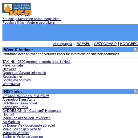
Zet ook je favorieten online! begin hier...
Populaire links
Andere gebruikers
|
|
|
Hoofdpagina
BOEKEN
GEZONDHEID
HOOGBEG
Weer & Verkeer
Informatie over het weer en verkeer zoals file-informatie en snelheidscontroles.
TAXI.NL - 2500 gerenommeerde bedr. in Ned.
File-informatie
Het weer
Openbaar Vervoer-informatie
Routeplanner
Snelheidscontroles
Wereldweer
HOTlinks
VERJAARDAGSKALENDER !!!
Art-project Kees Aerts
Bibliotheek Veenendaal
Caddesign Frank
CADDESIGN.tk - CadmanF Homepage
Hotmail
Ingrid van der Velden, favorieten
Ivo Website
La Bonne Vie - Bourgondie (Bredie)
Maike Salet eigen website
Marjolein Website
Stalberg, Venlo verbouwing