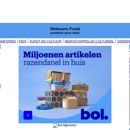
Webworm Portal
promote your sites
|
|
|
|
AAFDHEID
KIDS
KUNST EN CULTUUR
MAATSCHAPPELIJK-CULTUREEL
ONDERW