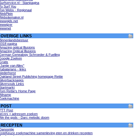
Surfservice.nl - Startpagina
To Surf You
Top Webs - Regionaal
WebPlein
Websitemaker.nl
wwwgids.net
wwwijzer
wwwnet
OVERIGE LINKS
Binnenlandsbestuur
0318 pagina
Amazing optical Illusions
Amazing Optical Illusions
German Genealogy Schroeder & Fuelling
Google Zoeken
Gratis
"Jantje van Alles"
Kabalarians - links
Nederhorst
Oakland Street Publishing homepage Rettie
Silverbackpages
Silversouls Links
Startmarkt
Tom Rettie's Home Page
Winamp
Zoekmachine
POST
PTT Post
tel.nrs + adressen zoeken
We the gods - Darc melodic doom
RECEPTEN
Danoontje
1steKeuze zoekmachine samenleving eten en drinken recepten