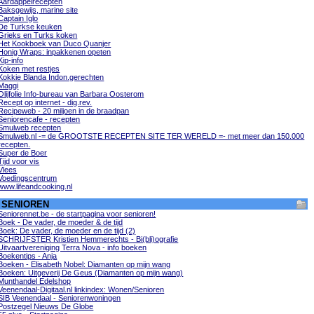
Aardappelrecepten
Baksgewijs, marine site
Captain Iglo
De Turkse keuken
Grieks en Turks koken
Het Kookboek van Duco Quanjer
Honig Wraps: inpakkenen opeten
Kip-info
Koken met restjes
Kokkie Blanda Indon.gerechten
Maggi
Olijfolie Info-bureau van Barbara Oosterom
Recept op internet - dig.rev.
Recipeweb - 20 miljoen in de braadpan
Seniorencafe - recepten
Smulweb recepten
Smulweb.nl -= de GROOTSTE RECEPTEN SITE TER WERELD =- met meer dan 150.000
recepten.
Super de Boer
Tijd voor vis
Vlees
Voedingscentrum
www.lifeandcooking.nl
SENIOREN
Seniorennet.be - de startpagina voor senioren!
Boek - De vader, de moeder & de tijd
Boek: De vader, de moeder en de tijd (2)
SCHRIJFSTER Kristien Hemmerechts - Bi(bli)ografie
Uitvaartvereniging Terra Nova - info boeken
Boekentips - Anja
Boeken - Elisabeth Nobel: Diamanten op mijn wang
Boeken: Uitgeverij De Geus (Diamanten op mijn wang)
Munthandel Edelshop
Veenendaal-Digitaal.nl linkindex: Wonen/Senioren
SIB Veenendaal - Seniorenwoningen
Postzegel Nieuws De Globe