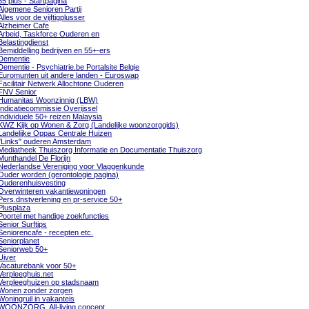
55 plus - Startpagina
Algemene Senioren Partij
Alles voor de vijftigplusser
Alzheimer Cafe
Arbeid, Taskforce Ouderen en
Belastingdienst
Bemiddelling bedrijven en 55+-ers
Dementie
Dementie - Psychiatrie.be Portalsite Belgie
Euromunten uit andere landen - Euroswap
Facilitair Netwerk Allochtone Ouderen
FNV Senior
Humanitas Woonzinnig (LBW)
Indicatiecommissie Overijssel
Individuele 50+ reizen Malaysia
KWZ Kijk op Wonen & Zorg (Landelijke woonzorggids)
Landelijke Oppas Centrale Huizen
"Links" ouderen Amsterdam
Mediatheek Thuiszorg Informatie en Documentatie Thuiszorg
Munthandel De Florijn
Nederlandse Vereniging voor Vlaggenkunde
Ouder worden (gerontologie pagina)
Ouderenhuisvesting
Overwinteren vakantiewoningen
Pers.dnstverlening en pr-service 50+
Plusplaza
Poortel met handige zoekfuncties
Senior Surftips
Seniorencafe - recepten etc.
Seniorplanet
Seniorweb 50+
Uiver
Vacaturebank voor 50+
Verpleeghuis.net
Verpleeghuizen op stadsnaam
Wonen zonder zorgen
Woningruil in vakanteis
WOONZORG, All-living concept