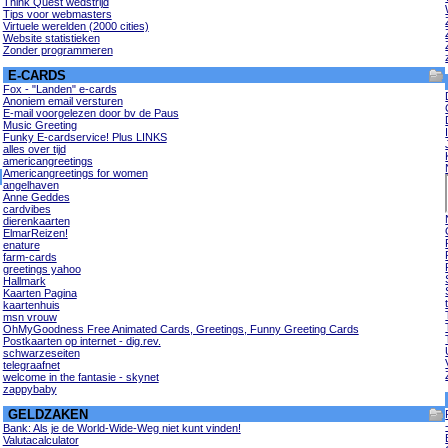
Think Quest wedstrijd
Tips voor webmasters
Virtuele werelden (2000 cities)
Website statistieken
Zonder programmeren
E-CARDS
Fox - "Landen" e-cards
Anoniem email versturen
E-mail voorgelezen door bv de Paus
Music Greeting
Funky E-cardservice! Plus LINKS
alles over tijd
americangreetings
Americangreetings for women
angelhaven
Anne Geddes
cardvibes
dierenkaarten
ElmarReizen!
enature
farm-cards
greetings yahoo
Hallmark
Kaarten Pagina
kaartenhuis
msn vrouw
OhMyGoodness Free Animated Cards, Greetings, Funny Greeting Cards
Postkaarten op internet - dig.rev.
schwarzeseiten
telegraafnet
welcome in the fantasie - skynet
zappybaby
GELDZAKEN
Bank: Als je de World-Wide-Weg niet kunt vinden!
Valutacalculator