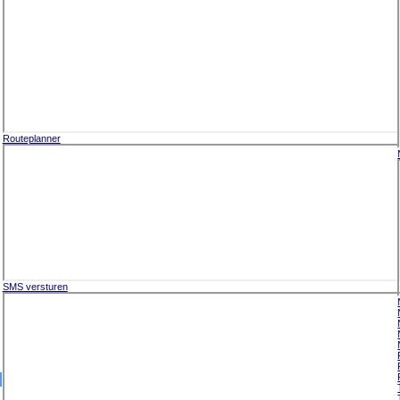
Routeplanner
SMS versturen