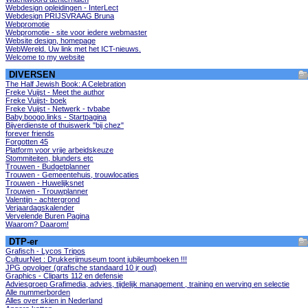
Webdesign opleidingen - InterLect
Webdesign PRIJSVRAAG Bruna
Webpromotie
Webpromotie - site voor iedere webmaster
Website design, homepage
WebWereld. Uw link met het ICT-nieuws.
Welcome to my website
DIVERSEN
The Half Jewish Book: A Celebration
Freke Vuijst - Meet the author
Freke Vuijst- boek
Freke Vuijst - Netwerk - tvbabe
Baby.boogo.links - Startpagina
Bijverdienste of thuiswerk "bij chez"
forever friends
Forgotten 45
Platform voor vrije arbeidskeuze
Stommiteiten, blunders etc
Trouwen - Budgetplanner
Trouwen - Gemeentehuis, trouwlocaties
Trouwen - Huwelijksnet
Trouwen - Trouwplanner
Valentijn - achtergrond
Verjaardagskalender
Vervelende Buren Pagina
Waarom? Daarom!
DTP-er
Grafisch - Lycos Tripos
CultuurNet : Drukkerijmuseum toont jubileumboeken !!!
JPG opvolger (grafische standaard 10 jr oud)
Graphics - Cliparts 112 en defensie
Adviesgroep Grafimedia, advies, tijdelijk management , training en werving en selectie
Alle nummerborden
Alles over skien in Nederland