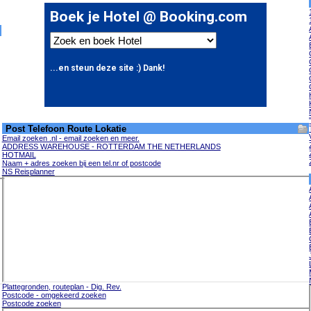
Post Telefoon Route Lokatie
Email zoeken .nl - email zoeken en meer.
ADDRESS WAREHOUSE - ROTTERDAM THE NETHERLANDS
HOTMAIL
Naam + adres zoeken bij een tel.nr of postcode
NS Reisplanner
Plattegronden, routeplan - Dig. Rev.
Postcode - omgekeerd zoeken
Postcode zoeken