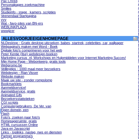
Pax Christi
Personalpages zoekmachine
Smilies
Studieinfo - stage , kamers, scripties
Veenendaal Startpagina
vvv
Wat - favo-sites van BN-ers
WEBLINKPLAZA
wwwijzer
ALLESVOORJEEIGENHOMEPAGE
NLDesktop - Gratis desktop uitzoeken, babes, startrek, celebrities, car, wallpaper
Webpagina's maken met Word - Boek
Digitale foto's comprimeren voor het web
Peter Kentie (Ilse) webdesign-boeken
Marketing cursus .nl, Workshops en Hulpmiddelen voor Internet Marketing Succes!
Mijn Home Page - Webontwerp, gratis tools
Webpromo.be
Veillingtips - 1000 maal meer bezoekers
Webdesign - Rian Visser
Website maken
Maak uw site - zonder rompslomp
Bookmarklets
Aanmeldservice!
Aanmeldservice, gratis
Animated Gifs
Bezoekersstatistieken
CGI scripts
Computergebruikers, De Ver. van
Eigen domein, een
Flash
Foto's, zoeken naar foto's
Homepageruimte, gratis
HTML cursussen Online
Java en Javascript
Links - toplinks, naslag, nws en diensten
Partner programma's