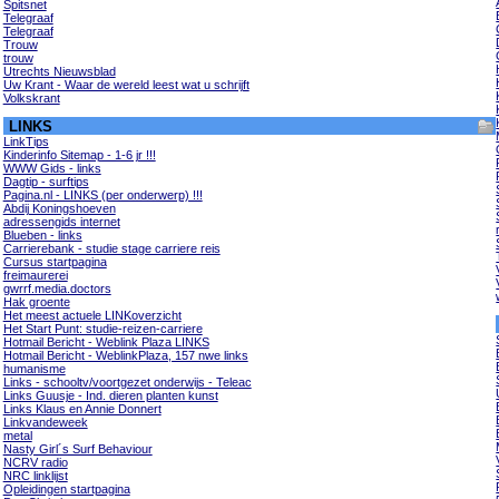
Spitsnet
Telegraaf
Telegraaf
Trouw
trouw
Utrechts Nieuwsblad
Uw Krant - Waar de wereld leest wat u schrijft
Volkskrant
LINKS
LinkTips
Kinderinfo Sitemap - 1-6 jr !!!
WWW Gids - links
Dagtip - surftips
Pagina.nl - LINKS (per onderwerp) !!!
Abdij Koningshoeven
adressengids internet
Blueben - links
Carrierebank - studie stage carriere reis
Cursus startpagina
freimaurerei
gwrrf.media.doctors
Hak groente
Het meest actuele LINKoverzicht
Het Start Punt: studie-reizen-carriere
Hotmail Bericht - Weblink Plaza LINKS
Hotmail Bericht - WeblinkPlaza, 157 nwe links
humanisme
Links - schooltv/voortgezet onderwijs - Teleac
Links Guusje - Ind. dieren planten kunst
Links Klaus en Annie Donnert
Linkvandeweek
metal
Nasty Girl´s Surf Behaviour
NCRV radio
NRC linklijst
Opleidingen startpagina