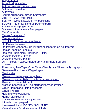
Angora katten
Arbo Startpagina Ned
Auto occasions, oudere auto
Autotron Rosmalen
AutoWeek
Bedrijfsorganisatie-advies Startpagina
BekPek - USA - veel links !
BekPek - Werk & Studie in het buitenland
BUDNET | (Jamie) Band uit Doornenburg
Business Startpagina Ned.
BusinessInformatie.nl - Startpagina
Car Connection
Carver (halve auto)
Classic Cadillac's
dDH Info: Medewerkers welkom!
De Digitale Revolutie
De Internet-Academie, dé link tussen jongeren en het Internet
Design, desktop, icon etc
Desktop Publishing Superpage - LINKS !
Drukkerij Cunera Rhenen
Drukkerij Wolters Plantijn
DTP - Stock Images, Photography and Photo Sources
Eminem
Free fonts, TrueType, OpenType, ClearType - Microsoft Typography
Gezamenlijke Horeca Wageningen
Grafimedia
Grafisch - Startpagina Boogolinks
Grafisch Lyceum Rdam - multimedia vormgever
Grafisch Lyceum Utrecht
grafisch.boogolinks.nl - de startpagina voor grafisch
Gratis Homepage? Info Freehome
Gratis Theorie
Hulp drukwerk/websites
Humor startpagina
ICT-ontwikkelingen voor jongeren
Infotaria....font pagina!
Internet-addict - MAC NEWS CHANNEL
Klassieke auto's, eigen import uit Italie