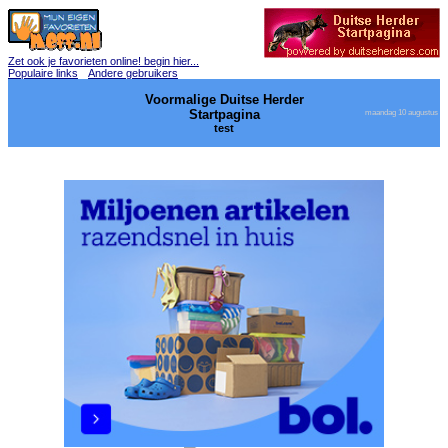
Zet ook je favorieten online! begin hier...
Populaire links
Andere gebruikers
Voormalige Duitse Herder
Startpagina
maandag 10 augustus
test