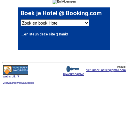
inhoud:
niet_meer_actief@gmail.com
bijwerken/prive
wat is dit
...?
voorwaarden/privacybeleid