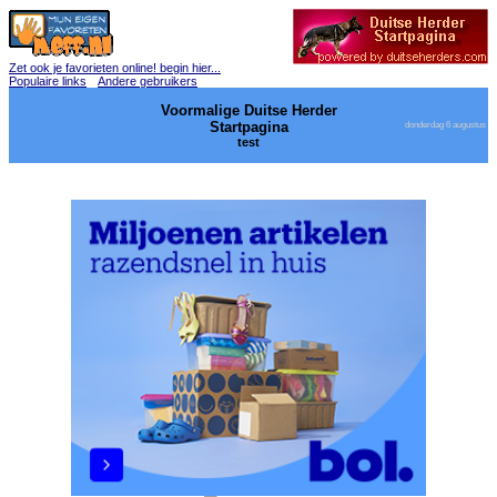
Zet ook je favorieten online! begin hier...
Populaire links
Andere gebruikers
Voormalige Duitse Herder
Startpagina
donderdag 6 augustus
test