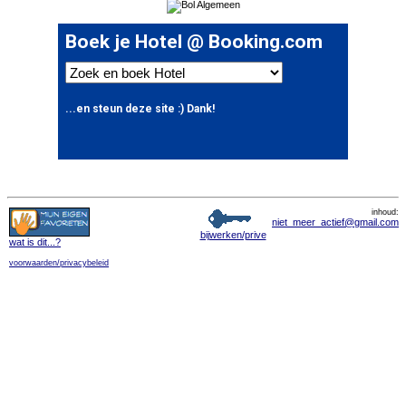
inhoud:
niet_meer_actief@gmail.com
bijwerken/prive
wat is dit
...?
voorwaarden/privacybeleid