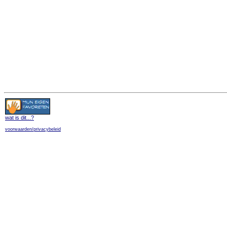
wat is dit
...?
voorwaarden/privacybeleid