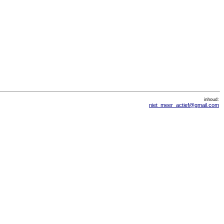
inhoud:
niet_meer_actief@gmail.com