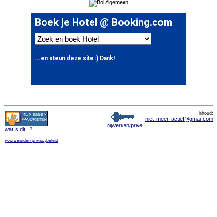
inhoud:
niet_meer_actief@gmail.com
bijwerken/prive
wat is dit
...?
voorwaarden/privacybeleid