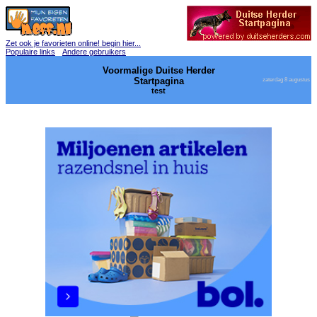
Zet ook je favorieten online! begin hier...
Populaire links
Andere gebruikers
Voormalige Duitse Herder
Startpagina
zaterdag 8 augustus
test