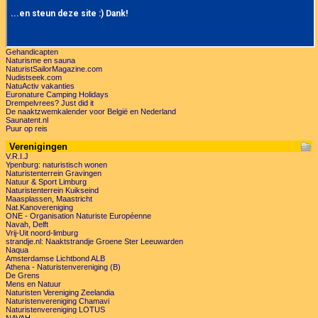
Gehandicapten
Naturisme en sauna
NaturistSailorMagazine.com
Nudistseek.com
NatuActiv vakanties
Euronature Camping Holidays
Drempelvrees? Just did it
De naaktzwemkalender voor België en Nederland
Saunatent.nl
Puur op reis
Verenigingen
V.R.I.J
Ypenburg: naturistisch wonen
Naturistenterrein Gravingen
Natuur & Sport Limburg
Naturistenterrein Kuikseind
Maasplassen, Maastricht
Nat.Kanovereniging
ONE - Organisation Naturiste Européenne
Navah, Delft
Vrij-Uit noord-limburg
strandje.nl: Naaktstrandje Groene Ster Leeuwarden
Naqua
Amsterdamse Lichtbond ALB
Athena - Naturistenvereniging (B)
De Grens
Mens en Natuur
Naturisten Vereniging Zeelandia
Naturistenvereniging Chamavi
Naturistenvereniging LOTUS