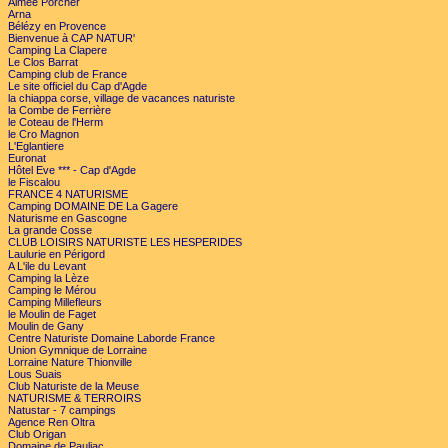
Aimée Porcher
Arna
Bélézy en Provence
Bienvenue à CAP NATUR'
Camping La Clapere
Le Clos Barrat
Camping club de France
Le site officiel du Cap d'Agde
la chiappa corse, village de vacances naturiste
la Combe de Ferrière
le Coteau de l'Herm
le Cro Magnon
L'Eglantiere
Euronat
Hôtel Eve *** - Cap d'Agde
le Fiscalou
FRANCE 4 NATURISME
Camping DOMAINE DE La Gagere
Naturisme en Gascogne
La grande Cosse
CLUB LOISIRS NATURISTE LES HESPERIDES
Laulurie en Périgord
A L'ile du Levant
Camping la Lèze
Camping le Mérou
Camping Millefleurs
le Moulin de Faget
Moulin de Gany
Centre Naturiste Domaine Laborde France
Union Gymnique de Lorraine
Lorraine Nature Thionville
Lous Suais
Club Naturiste de la Meuse
NATURISME & TERROIRS
Natustar - 7 campings
Agence Ren Oltra
Club Origan
Domaine de Pauliac