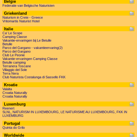
Belgie
Federatie van Belgische Naturisten
Griekenland
Naturism in Crete - Greece
Vritomartis Naturist Hotel
Italie
Ca' Le Scope
Camping Classe
Vakantie-ervaringen bij Le Betulle
Betulle
Parco del Gargano - vakantieervaring(2)
Parco del Gargano
Club Le Peonie
Vakantie-ervaringen Camping Classe
Betulle camping
Terranera Toscane
Villaggio del Sole
Terra Nera
Club Naturista Costalunga di Sassello FKK
Kroatie
Valalta
Croatia Naturally
Croatia Naturally
Luxemburg
Reenert
SLNL, NATURISM IN LUXEMBOURG, LE NATURISME AU LUXEMBOURG, FKK IN
LUXEMBURG
Portugal
Quinta do Grilo
Worldwide