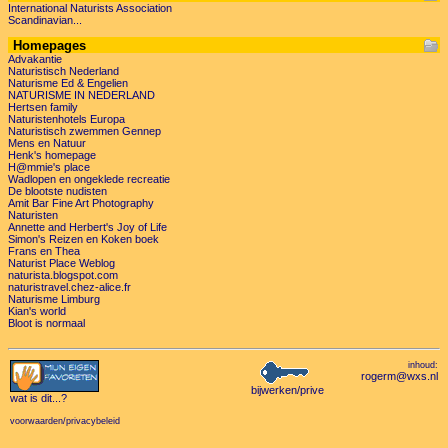
International Naturists Association
Scandinavian...
Homepages
Advakantie
Naturistisch Nederland
Naturisme Ed & Engelien
NATURISME IN NEDERLAND
Hertsen family
Naturistenhotels Europa
Naturistisch zwemmen Gennep
Mens en Natuur
Henk's homepage
H@mmie's place
Wadlopen en ongeklede recreatie
De blootste nudisten
Amit Bar Fine Art Photography
Naturisten
Annette and Herbert's Joy of Life
Simon's Reizen en Koken boek
Frans en Thea
Naturist Place Weblog
naturista.blogspot.com
naturistravel.chez-alice.fr
Naturisme Limburg
Kian's world
Bloot is normaal
inhoud:
rogerm@wxs.nl
bijwerken/prive
wat is dit
...?
voorwaarden/privacybeleid