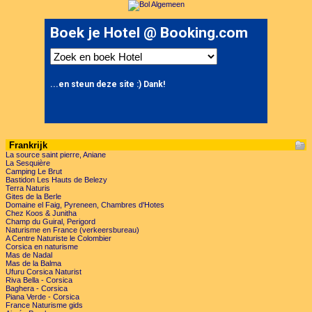
Frankrijk
La source saint pierre, Aniane
La Sesquière
Camping Le Brut
Bastidon Les Hauts de Belezy
Terra Naturis
Gites de la Berle
Domaine el Faig, Pyreneen, Chambres d'Hotes
Chez Koos & Junitha
Champ du Guiral, Perigord
Naturisme en France (verkeersbureau)
A Centre Naturiste le Colombier
Corsica en naturisme
Mas de Nadal
Mas de la Balma
Ufuru Corsica Naturist
Riva Bella - Corsica
Baghera - Corsica
Piana Verde - Corsica
France Naturisme gids