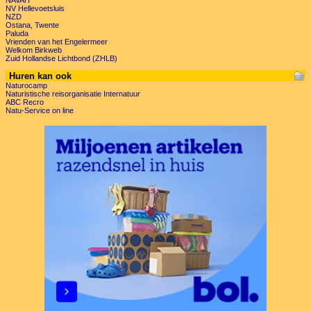
NAVAH
NV Hellevoetsluis
NZD
Ostana, Twente
Paluda
Vrienden van het Engelermeer
Welkom Birkweb
Zuid Hollandse Lichtbond (ZHLB)
Huren kan ook
Naturocamp
Naturistische reisorganisatie Internatuur
ABC Recro
Natu-Service on line