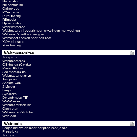
Novanation
Nu domain.nu
Online4you
PCextreme
PureHosting
RBmedia
Upperhosting
Webcommerce
Webhosters.nl overzicht en ervaringen met webhost
Webreus Goedkoop en goed
Webselect zoeken naar een host
XXlwebhosting
Your hosting
Webmastersites
Jacquliene
Webmeesteres
GB design (Gerda)
Martijn Kleiboer
Site masters.be
Webmaster start .nl
Twinpines
Anouks web
J Mulder
Leejoo
Sybersite
De webmees TIP
WWW leraar
Webmasterstart.be
Open start
Webmasters2link.be
Web-con
Webtools
Leejoo nieuws en meer scriptjes voor je site
Freesticky
Jdesign