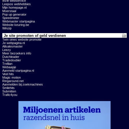
Iezie webservice
Leejoos webhebbies
Mijn homepage.nl
Moerstaal
Pop up generator
Speedmeter
Webmaster startpagina
Website keuring.be
Winzip
Je site promoten of geld verdienen
Twin oines website promotie
Je webpagina.nl
Allsalesmaster
Leezy
Meer bezoekers info
Dutchleader
Tradedoubler
Trellian
Webaapje
Aanmeld startpagina.nl
Veel hits
Magic motion
Ringaround.net
Aanmelden bij zoekmachines
Smilehits
Submitten
Trafic4you