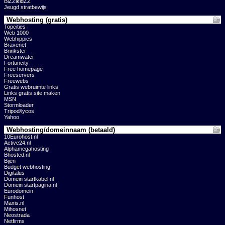
BiZZikidZZ
Jeugd stratbewijs
Webhosting (gratis)
Topcities
Web 1000
Webhippies
Bravenet
Brinkster
Dreamwater
Fortuncity
Free homepage
Freeservers
Freewebs
Gratis webruimte links
Links gratis site maken
MSN
Stormloader
Tripod/lycos
Yahoo
Webhosting/domeinnaam (betaald)
10Eurohost.nl
Active24.nl
Alphamegahosting
Bhosted.nl
Bijen
Budget webhosting
Digitalus
Domein startkabel.nl
Domein startpagina.nl
Eurodomein
Funhost
Maxis.nl
Mihosnet
Neostrada
Netfirms