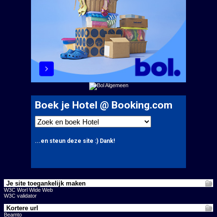
Je site toegankelijk maken
W3C Worl Wide Web
W3C validator
Kortere url
Beamto