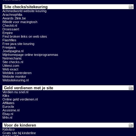
Site checks/sitekeuring
Achmedworld website keuring
Arachnophilia
Awards 2link.be
BBedit voor macingtosh
Checkit.nl
Droessaert
Empire
Find broken links on web sites
Flashfiles
Free java site keuring
Freejava
Jewbpagina.nl
Mijnhomepage online testprogrammas
Netmechanic
Site checks.nl
Uittest.com
Web exact
Weblink controleren
Website monitor
Websitekeuring.nl
Geld verdienen met je site
Verdien nu snel.nl
Kliks
Online geld verdienen.nl
Affiliates
Euroclix
Assistme.nl
Ebay.nl
M4n.nl
Voor de kinderen
Kids&co
Grats site bij kinderline