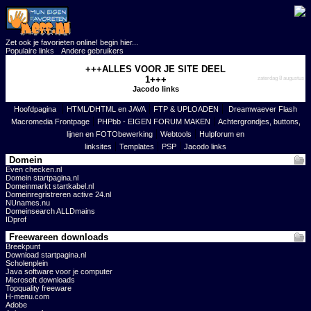
Zet ook je favorieten online! begin hier...
Populaire links
Andere gebruikers
+++ALLES VOOR JE SITE DEEL
1+++
zaterdag 8 augustus
Jacodo links
|
|
|
Hoofdpagina
HTML/DHTML en JAVA
FTP & UPLOADEN
Dreamwaever Flash
|
|
Macromedia Frontpage
PHPbb - EIGEN FORUM MAKEN
Achtergrondjes, buttons,
|
|
lijnen en FOTObewerking
Webtools
Hulpforum en
|
|
|
linksites
Templates
PSP
Jacodo links
Domein
Even checken.nl
Domein startpagina.nl
Domeinmarkt startkabel.nl
Domeinregristreren active 24.nl
NUnames.nu
Domeinsearch ALLDmains
IDprof
Freewareen downloads
Breekpunt
Download startpagina.nl
Scholenplein
Java software voor je computer
Microsoft downloads
Topquality freeware
H-menu.com
Adobe