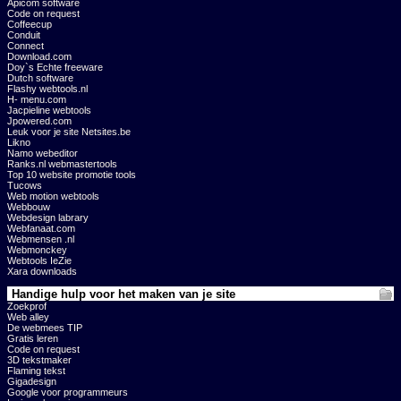
Apicom software
Code on request
Coffeecup
Conduit
Connect
Download.com
Doy`s Echte freeware
Dutch software
Flashy webtools.nl
H- menu.com
Jacpieline webtools
Jpowered.com
Leuk voor je site Netsites.be
Likno
Namo webeditor
Ranks.nl webmastertools
Top 10 website promotie tools
Tucows
Web motion webtools
Webbouw
Webdesign labrary
Webfanaat.com
Webmensen .nl
Webmonckey
Webtools IeZie
Xara downloads
Handige hulp voor het maken van je site
Zoekprof
Web alley
De webmees TIP
Gratis leren
Code on request
3D tekstmaker
Flaming tekst
Gigadesign
Google voor programmeurs