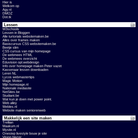
Hier is
Welkom op
Agy.nl
DMOZ
Dot.tk
Lessen
W3schools
Lessen in Bloggen
Alle turtorials websitemaken.be
Alles over frames maken
Basiscursus CSS websitemaken.be
Beetje slim
CSS cursus van mijn homepage
De webmees HTML
De webmees overzicht
Eduvision opl.webdesign
Info over homepage maken Peter vazet
Kassenaar lessen downloaden
Leren NL
Lycos webmastertips
Magic Motion
Mijn homepage.nl
Nationale mediasite
NetSites.be
Studiant.be
Wat kun je doen met power point.
Web alley
Webles.nl
Website maken seniorenweb
Makkelijk een site maken
Trellian
Maakum.nl
Mysite.nl
Onestep livestyle bouw je site
Vision blazer